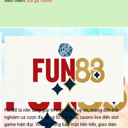
Xem thêm:
Đá gà fun88
Fun88 là nền tảng giải trí trực tuyến uy tín, mang đến trải
nghiệm cá cược đa dạng từ thể thao, casino live đến slot
game hiện đại. Với hệ thống bảo mật tiên tiến, giao diện