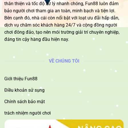
thân thiện và tốc độ xử lý nhanh chóng, Fun88 luôn đảm
bảo người chơi tham gia an toàn, minh bạch và tiện lợi.
Bên cạnh đó, nhà cái còn nổi bật với loạt ưu đãi hấp dẫn,
dịch vụ chăm sóc khách hàng 24/7 và cộng đồng người
chơi đông đảo, tạo nên môi trường giải trí chuyên nghiệp,
đáng tin cậy hàng đầu hiện nay.
VỀ CHÚNG TÔI
Giới thiệu Fun88
Điều khoản sử sụng
Chính sách bảo mật
trách nhiệm người chơi