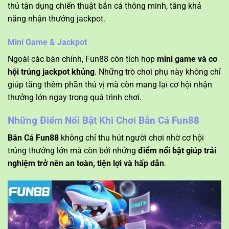
thủ tận dụng chiến thuật bắn cá thông minh, tăng khả
năng nhận thưởng jackpot.
Mini Game & Jackpot
Ngoài các bàn chính, Fun88 còn tích hợp
mini game và cơ
hội trúng jackpot khủng
. Những trò chơi phụ này không chỉ
giúp tăng thêm phần thú vị mà còn mang lại cơ hội nhận
thưởng lớn ngay trong quá trình chơi.
Những Điểm Nổi Bật Khi Chơi Bắn Cá Fun88
Bắn Cá Fun88
không chỉ thu hút người chơi nhờ cơ hội
trúng thưởng lớn mà còn bởi những
điểm nổi bật giúp trải
nghiệm trở nên an toàn, tiện lợi và hấp dẫn
.