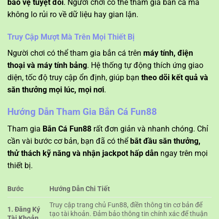
bảo vệ tuyệt đối
. Người chơi có thể tham gia bắn cá mà
không lo rủi ro về dữ liệu hay gian lận.
Truy Cập Mượt Mà Trên Mọi Thiết Bị
Người chơi có thể tham gia bắn cá trên
máy tính, điện
thoại và máy tính bảng
. Hệ thống tự động thích ứng giao
diện, tốc độ truy cập ổn định, giúp bạn
theo dõi kết quả và
săn thưởng mọi lúc, mọi nơi
.
Hướng Dẫn Tham Gia Bắn Cá Fun88
Tham gia
Bắn Cá Fun88
rất đơn giản và nhanh chóng. Chỉ
cần vài bước cơ bản, bạn đã có thể
bắt đầu săn thưởng,
thử thách kỹ năng và nhận jackpot hấp dẫn
ngay trên mọi
thiết bị.
Bước
Hướng Dẫn Chi Tiết
Truy cập trang chủ Fun88, điền thông tin cơ bản để
1. Đăng Ký
tạo tài khoản. Đảm bảo thông tin chính xác để thuận
Tài Khoản