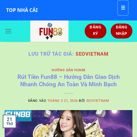
☰
TOP NHÀ CÁI
Bỏ
ĐĂNG
ĐĂNG
qua
KÝ
NHẬP
nội
dung
LƯU TRỮ TÁC GIẢ:
SEOVIETNAM
HƯỚNG DẪN FUN88
Rút Tiền Fun88 – Hướng Dẫn Giao Dịch
Nhanh Chóng An Toàn Và Minh Bạch
ĐĂNG VÀO
THÁNG 3 21, 2026
BỞI
SEOVIETNAM
21
Th3