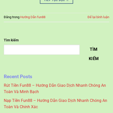
TIẾP TỤC ĐỌC
→
Đăng trong
Hướng Dẫn fun88
Để lại bình luận
Tìm kiếm
TÌM
KIẾM
Recent Posts
Rút Tiền Fun88 – Hướng Dẫn Giao Dịch Nhanh Chóng An
Toàn Và Minh Bạch
Nạp Tiền Fun88 – Hướng Dẫn Giao Dịch Nhanh Chóng An
Toàn Và Chính Xác