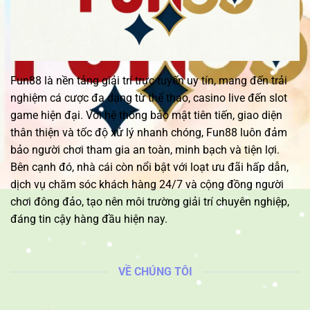
Fun88 là nền tảng giải trí trực tuyến uy tín, mang đến trải
nghiệm cá cược đa dạng từ thể thao, casino live đến slot
game hiện đại. Với hệ thống bảo mật tiên tiến, giao diện
thân thiện và tốc độ xử lý nhanh chóng, Fun88 luôn đảm
bảo người chơi tham gia an toàn, minh bạch và tiện lợi.
Bên cạnh đó, nhà cái còn nổi bật với loạt ưu đãi hấp dẫn,
dịch vụ chăm sóc khách hàng 24/7 và cộng đồng người
chơi đông đảo, tạo nên môi trường giải trí chuyên nghiệp,
đáng tin cậy hàng đầu hiện nay.
VỀ CHÚNG TÔI