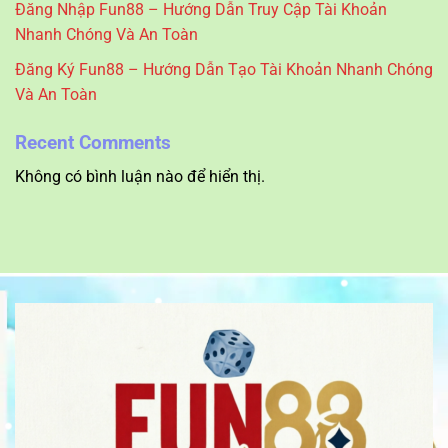
Đăng Nhập Fun88 – Hướng Dẫn Truy Cập Tài Khoản
Nhanh Chóng Và An Toàn
Đăng Ký Fun88 – Hướng Dẫn Tạo Tài Khoản Nhanh Chóng
Và An Toàn
Recent Comments
Không có bình luận nào để hiển thị.