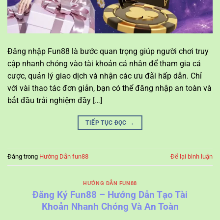
Đăng nhập Fun88 là bước quan trọng giúp người chơi truy
cập nhanh chóng vào tài khoản cá nhân để tham gia cá
cược, quản lý giao dịch và nhận các ưu đãi hấp dẫn. Chỉ
với vài thao tác đơn giản, bạn có thể đăng nhập an toàn và
bắt đầu trải nghiệm đầy […]
TIẾP TỤC ĐỌC
→
Đăng trong
Hướng Dẫn fun88
Để lại bình luận
HƯỚNG DẪN FUN88
Đăng Ký Fun88 – Hướng Dẫn Tạo Tài
Khoản Nhanh Chóng Và An Toàn